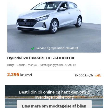
Service og reparation inkluderet
Hyundai i20
Essential 1.0 T-GDI 100 HK
Brugt · Benzin · Manuel · Førstegangsydelse: 4.995 kr.
2.295
kr./md.
10.000 km/år
skift
Bestil din bil online og hent den om 2
hverdage i Silkeborg
Læs mere om modtagelse af bilen