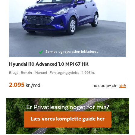
Service og reparation inkluderet
Hyundai i10
Advanced 1.0 MPI 67 HK
Brugt · Benzin · Manuel · Førstegangsydelse: 4.995 kr.
2.095
kr./md.
10.000 km/år
skift
Er Privatleasing noget for mig?
Læs vores komplette guide her