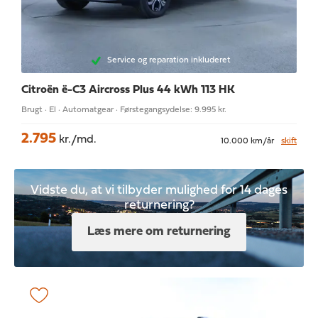
Service og reparation inkluderet
Citroën ë-C3 Aircross
Plus 44 kWh 113 HK
Brugt · El · Automatgear · Førstegangsydelse: 9.995 kr.
2.795
kr./md.
10.000 km/år
skift
Vidste du, at vi tilbyder mulighed for 14 dages
returnering?
Læs mere om returnering