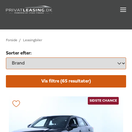
Forside
/
Leasingbiler
Sorter efter:
Vis filtre (
65
resultater)
SIDSTE CHANCE