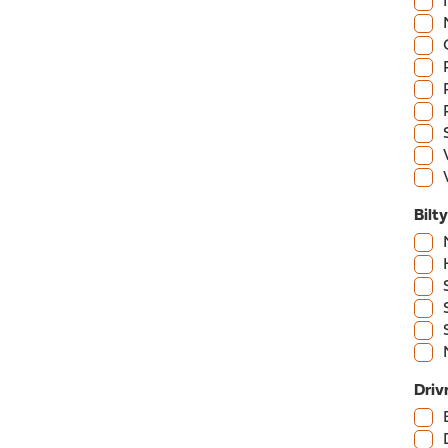
Bilt
Driv