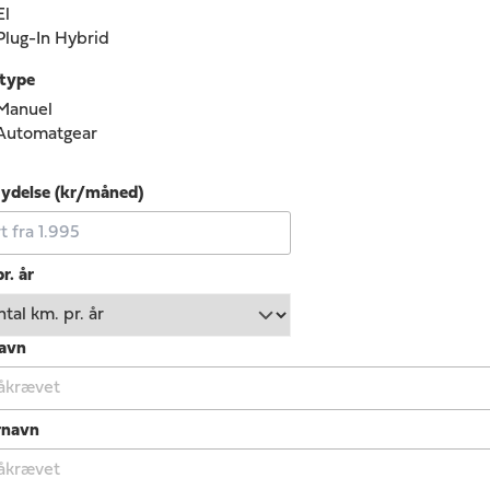
El
Plug-In Hybrid
type
Manuel
Automatgear
ydelse (kr/måned)
r. år
avn
rnavn