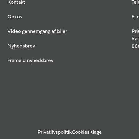
Kontakt
Tel
Om os
E-m
Video gennemgang af biler
Pri
Kas
Nyhedsbrev
860
Frameld nyhedsbrev
Privatlivspolitik
Cookies
Klage