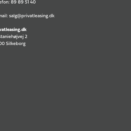
efon:
89 89 51 40
ail:
salg@privatleasing.dk
vatleasing.dk
taniehøjvej 2
0 Silkeborg