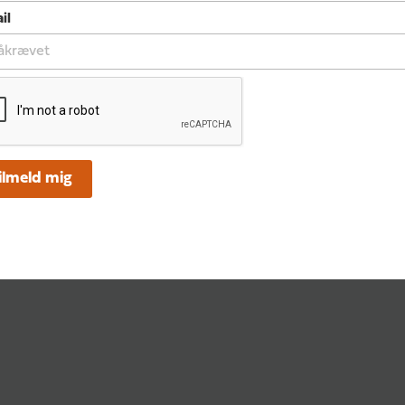
il
ilmeld mig