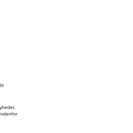
it
nyheder,
indenfor