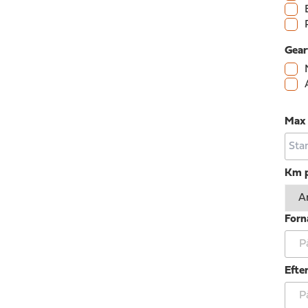
Gear
Max 
Km p
Forn
Efte