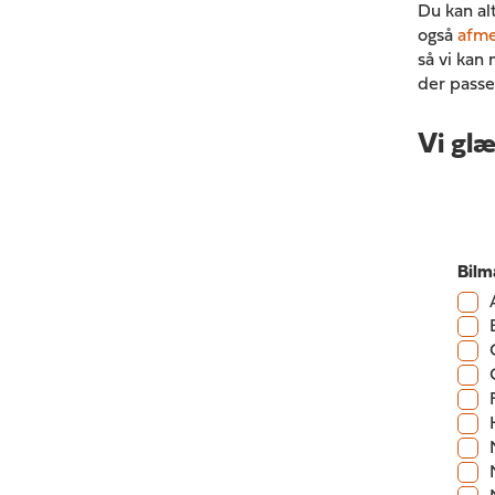
Du kan alt
også
afme
så vi kan
der passer
Vi glæ
Bilm