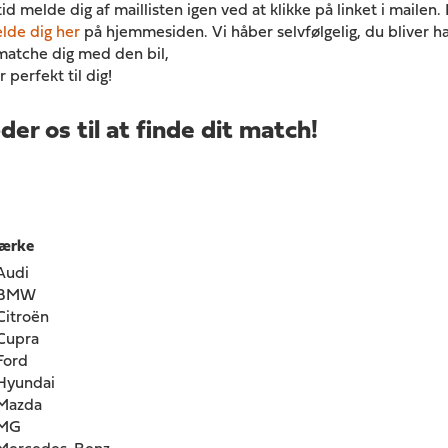
id melde dig af maillisten igen ved at klikke på linket i mailen.
lde dig her
på hjemmesiden. Vi håber selvfølgelig, du bliver 
 matche dig med den bil,
 perfekt til dig!
der os til at finde dit match!
ærke
Audi
BMW
Citroën
Cupra
Ford
Hyundai
Mazda
MG