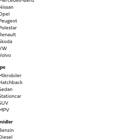
Mercedes-Benz
Nissan
Opel
Peugeot
Polestar
Renault
Skoda
VW
Volvo
ype
Mikrobiler
Hatchback
Sedan
Stationcar
SUV
MPV
midler
Benzin
Diesel