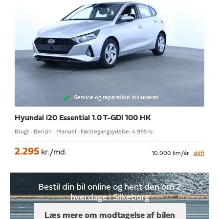
Service og reparation inkluderet
Hyundai i20
Essential 1.0 T-GDI 100 HK
Brugt · Benzin · Manuel · Førstegangsydelse: 4.995 kr.
2.295
kr./md.
10.000 km/år
skift
Bestil din bil online og hent den om 2
hverdage i Silkeborg
Læs mere om modtagelse af bilen