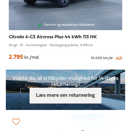
Service og reparation inkluderet
Citroën ë-C3 Aircross
Plus 44 kWh 113 HK
Brugt · El · Automatgear · Førstegangsydelse: 9.995 kr.
2.795
kr./md.
10.000 km/år
skift
Vidste du, at vi tilbyder mulighed for 14 dages
returnering?
Læs mere om returnering