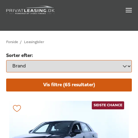
Forside
/
Leasingbiler
Sorter efter:
Vis filtre (
65
resultater)
SIDSTE CHANCE