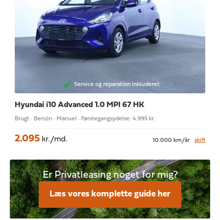
Service og reparation inkluderet
Hyundai i10
Advanced 1.0 MPI 67 HK
Brugt · Benzin · Manuel · Førstegangsydelse: 4.995 kr.
2.095
kr./md.
10.000 km/år
skift
Er Privatleasing noget for mig?
Læs vores komplette guide her