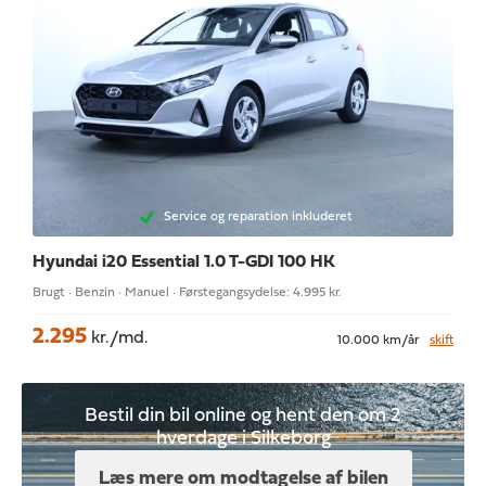
Service og reparation inkluderet
Hyundai i20
Essential 1.0 T-GDI 100 HK
Brugt · Benzin · Manuel · Førstegangsydelse: 4.995 kr.
2.295
kr./md.
10.000 km/år
skift
Bestil din bil online og hent den om 2
hverdage i Silkeborg
Læs mere om modtagelse af bilen