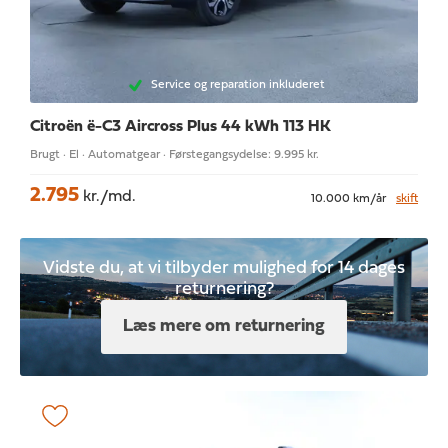
Service og reparation inkluderet
Citroën ë-C3 Aircross
Plus 44 kWh 113 HK
Brugt · El · Automatgear · Førstegangsydelse: 9.995 kr.
2.795
kr./md.
10.000 km/år
skift
Vidste du, at vi tilbyder mulighed for 14 dages
returnering?
Læs mere om returnering