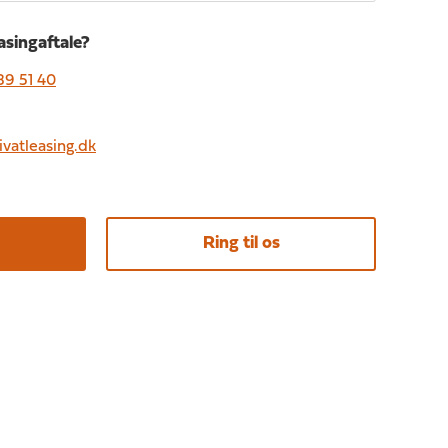
easingaftale?
89 51 40
ivatleasing.dk
Ring til os