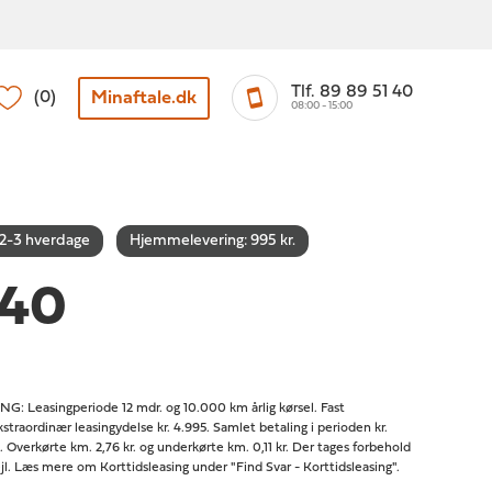
Tlf. 89 89 51 40
Minaftale.dk
(0)
08:00 - 15:00
 2-3 hverdage
Hjemmelevering: 995 kr.
C40
easingperiode 12 mdr. og 10.000 km årlig kørsel. Fast
Ekstraordinær leasingydelse kr. 4.995. Samlet betaling i perioden kr.
80. Overkørte km. 2,76 kr. og underkørte km. 0,11 kr. Der tages forbehold
fejl. Læs mere om Korttidsleasing under "Find Svar - Korttidsleasing".