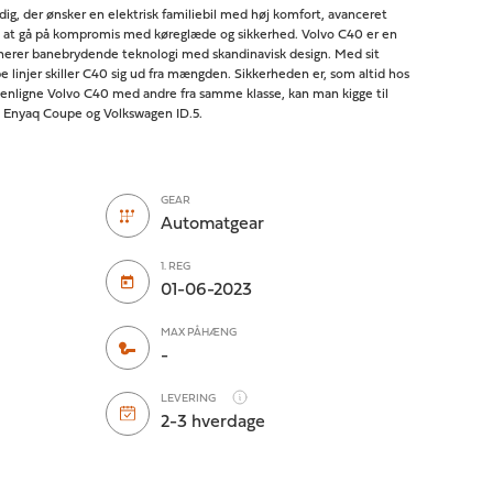
 dig, der ønsker en elektrisk familiebil med høj komfort, avanceret
 at gå på kompromis med køreglæde og sikkerhed. Volvo C40 er en
inerer banebrydende teknologi med skandinavisk design. Med sit
 linjer skiller C40 sig ud fra mængden. Sikkerheden er, som altid hos
enligne Volvo C40 med andre fra samme klasse, kan man kigge til
 Enyaq Coupe og Volkswagen ID.5.
GEAR
Automatgear
1. REG
01-06-2023
MAX PÅHÆNG
-
LEVERING
2-3 hverdage