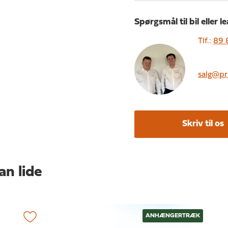
Spørgsmål til bil eller l
Tlf.:
89 
salg@pr
Skriv til os
an lide
ANHÆNGERTRÆK