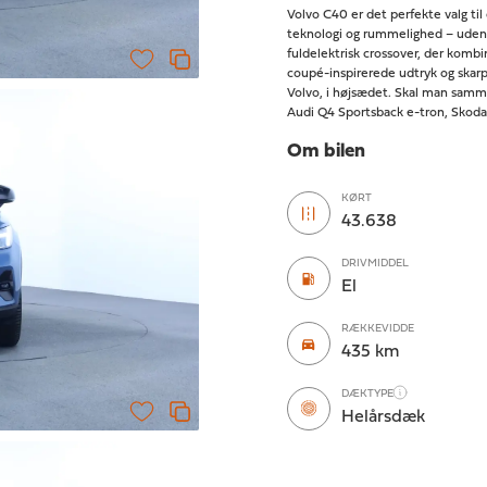
Volvo C40 er det perfekte valg til
teknologi og rummelighed – uden
fuldelektrisk crossover, der komb
coupé-inspirerede udtryk og skarpe
Volvo, i højsædet. Skal man samm
Audi Q4 Sportsback e-tron, Skoda
Om bilen
KØRT
43.638
DRIVMIDDEL
El
RÆKKEVIDDE
435 km
DÆKTYPE
Helårsdæk