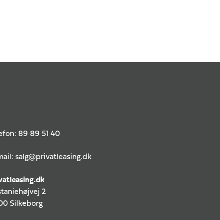
efon:
89 89 51 40
ail:
salg@privatleasing.dk
vatleasing.dk
taniehøjvej 2
0 Silkeborg