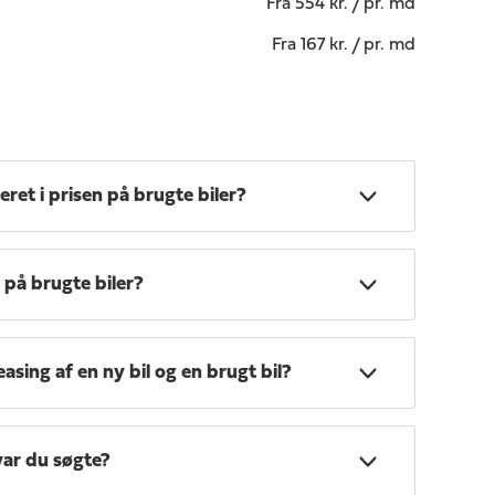
Fra 554 kr. / pr. md
Fra 167 kr. / pr. md
eret i prisen på brugte biler?
på brugte biler?
easing af en ny bil og en brugt bil?
var du søgte?