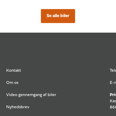
Se alle biler
Kontakt
Tel
Om os
E-m
Video gennemgang af biler
Pri
Kas
Nyhedsbrev
860