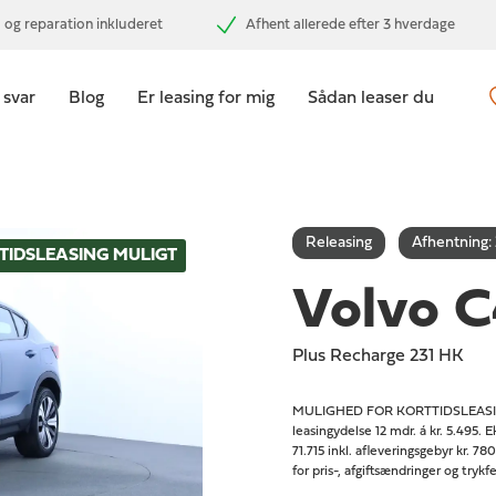
 og reparation inkluderet
Afhent allerede efter 3 hverdage
 svar
Blog
Er leasing for mig
Sådan leaser du
Releasing
Afhentning:
TIDSLEASING MULIGT
Volvo 
Plus Recharge 231 HK
MULIGHED FOR KORTTIDSLEASING: L
leasingydelse 12 mdr. á kr. 5.495. 
71.715 inkl. afleveringsgebyr kr. 7
for pris-, afgiftsændringer og tryk