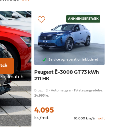
ANHÆNGERTRÆK
Service og reparation inkluderet
atch
Peugeot Ë-3008
GT 73 kWh
te bilmatch
211 HK
Brugt · El · Automatgear · Førstegangsydelse:
24.995 kr.
4.095
kr./md.
10.000 km/år
skift