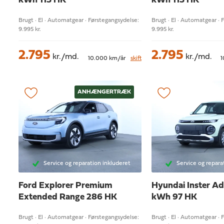
kWh 113 HK
kWh 113 HK
Brugt · El · Automatgear · Førstegangsydelse:
Brugt · El · Automatgear · 
9.995 kr.
9.995 kr.
2.795
2.795
kr./md.
kr./md.
10.000 km/år
skift
1
ANHÆNGERTRÆK
Service og reparation inkluderet
Service og repara
Ford Explorer
Premium
Hyundai Inster
Ad
Extended Range 286 HK
kWh 97 HK
Brugt · El · Automatgear · Førstegangsydelse:
Brugt · El · Automatgear · 