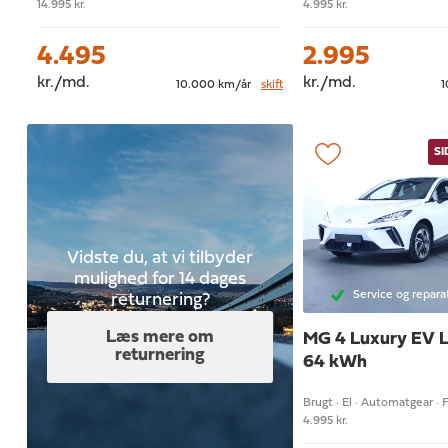
14.995 kr.
4.995 kr.
4.495
2.995
kr./md.
kr./md.
10.000 km/år
skift
1
S
Vidste du, at vi tilbyder
mulighed for 14 dages
Service og repara
returnering?
Læs mere om
MG 4
Luxury EV 
returnering
64 kWh
Brugt · El · Automatgear · 
4.995 kr.