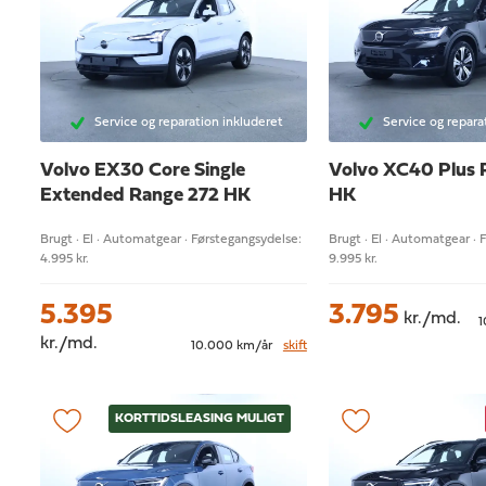
Service og reparation inkluderet
Service og repara
Volvo EX30
Core Single
Volvo XC40
Plus 
Extended Range 272 HK
HK
Brugt · El · Automatgear · Førstegangsydelse:
Brugt · El · Automatgear · 
4.995 kr.
9.995 kr.
5.395
3.795
kr./md.
1
kr./md.
10.000 km/år
skift
KORTTIDSLEASING MULIGT