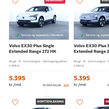
RESERVERET
KORT
Service og reparation inkluderet
Service og repara
Volvo EX30
Plus Single
Volvo EX30
Plus 
Extended Range 272 HK
Extended Range 
Brugt · El · Automatgear · Førstegangsydelse:
Brugt · El · Automatgear · 
4.995 kr.
4.995 kr.
5.395
5.395
kr./md.
kr./md.
10.000 km/år
skift
1
KORTTIDSLEASING
S