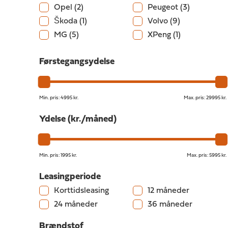
Opel
(2)
Peugeot
(3)
Škoda
(1)
Volvo
(9)
MG
(5)
XPeng
(1)
Førstegangsydelse
Min. pris:
4995 kr.
Max. pris:
29995 kr.
Ydelse (kr./måned)
Min. pris:
1995 kr.
Max. pris:
5995 kr.
Leasingperiode
Korttidsleasing
12 måneder
24 måneder
36 måneder
Brændstof