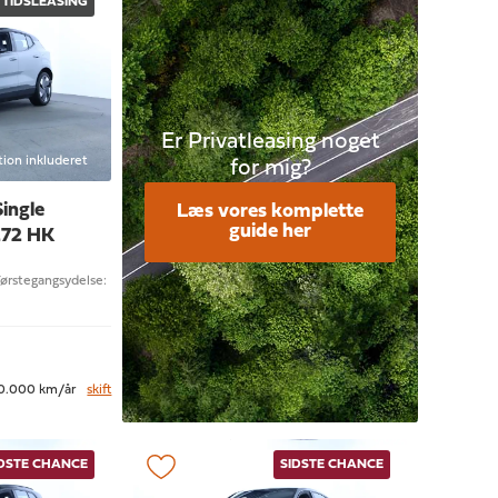
TIDSLEASING
Er Privatleasing noget
tion inkluderet
for mig?
Single
Læs vores komplette
guide her
272 HK
Førstegangsydelse:
0.000 km/år
skift
IDSTE CHANCE
SIDSTE CHANCE