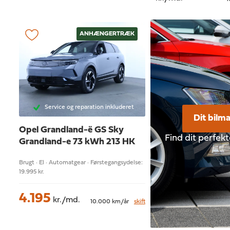
ANHÆNGERTRÆK
Service og reparation inkluderet
Dit bilm
Opel Grandland-ë
GS Sky
Find dit perfek
Grandland-e 73 kWh 213 HK
Brugt · El · Automatgear · Førstegangsydelse:
19.995 kr.
4.195
kr./md.
10.000 km/år
skift