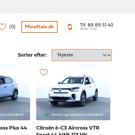
Tlf. 89 89 51 40
Minaftale.dk
(0)
08:00 - 17:00
Sorter efter:
tion inkluderet
Service og reparation inkluderet
ross
Plus 44
Citroën ë-C3 Aircross
VTR