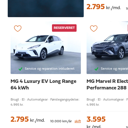
2.795
kr./md.
1
RESERVERET
Service og reparation inkluderet
Service og repara
MG 4
Luxury EV Long Range
MG Marvel R
Elect
64 kWh
Performance 288
Brugt · El · Automatgear · Førstegangsydelse:
Brugt · El · Automatgear · 
4.995 kr.
4.995 kr.
2.795
3.595
kr./md.
10.000 km/år
skift
kr./md.
1