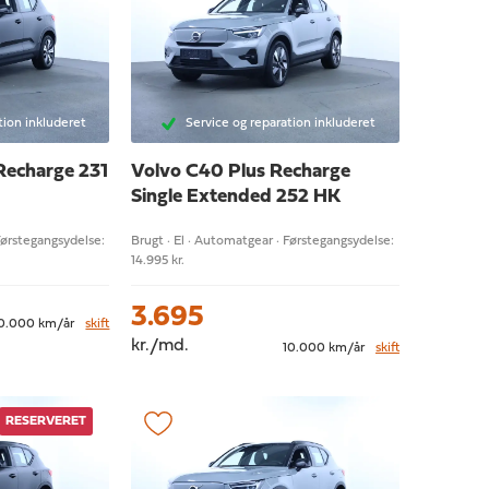
tion inkluderet
Service og reparation inkluderet
Recharge 231
Volvo C40
Plus Recharge
Single Extended 252 HK
Førstegangsydelse:
Brugt · El · Automatgear · Førstegangsydelse:
14.995 kr.
3.695
0.000 km/år
skift
kr./md.
10.000 km/år
skift
RESERVERET