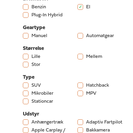
Benzin
El
Plug-In Hybrid
Geartype
Manuel
Automatgear
Størrelse
Lille
Mellem
Stor
Type
SUV
Hatchback
Mikrobiler
MPV
Stationcar
Udstyr
Anhængertræk
Adaptiv Fartpilot
Apple Carplay /
Bakkamera