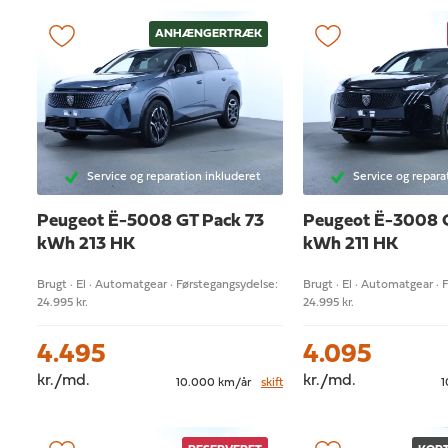
ANHÆNGERTRÆK
Service og reparation inkluderet
Service og repara
Peugeot Ë-5008
GT Pack 73
Peugeot Ë-3008
kWh 213 HK
kWh 211 HK
Brugt · El · Automatgear · Førstegangsydelse:
Brugt · El · Automatgear · 
24.995 kr.
24.995 kr.
4.495
4.095
kr./md.
kr./md.
10.000 km/år
skift
1