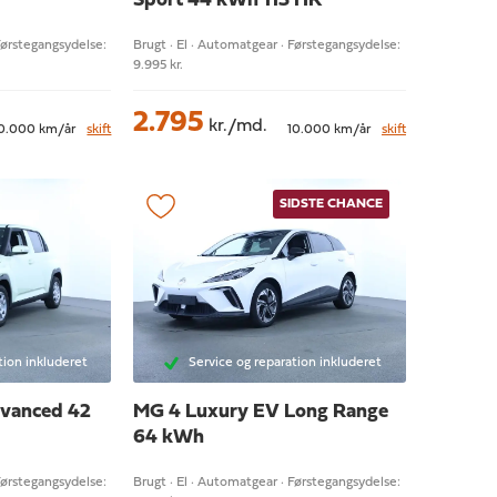
Sport 44 kWh 113 HK
Førstegangsydelse:
Brugt · El · Automatgear · Førstegangsydelse:
9.995 kr.
2.795
kr./md.
0.000 km/år
skift
10.000 km/år
skift
SIDSTE CHANCE
tion inkluderet
Service og reparation inkluderet
vanced 42
MG 4
Luxury EV Long Range
64 kWh
Førstegangsydelse:
Brugt · El · Automatgear · Førstegangsydelse: