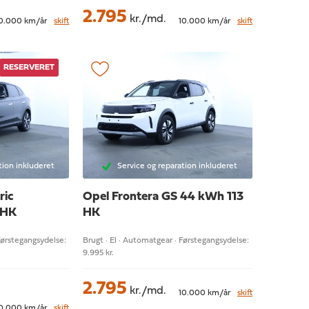
2.795
kr./md.
0.000 km/år
skift
10.000 km/år
skift
RESERVERET
tion inkluderet
Service og reparation inkluderet
ric
Opel Frontera
GS 44 kWh 113
 HK
HK
Førstegangsydelse:
Brugt · El · Automatgear · Førstegangsydelse:
9.995 kr.
2.795
kr./md.
10.000 km/år
skift
0.000 km/år
skift