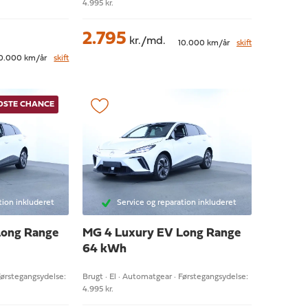
4.995 kr.
2.795
kr./md.
10.000 km/år
skift
0.000 km/år
skift
IDSTE CHANCE
tion inkluderet
Service og reparation inkluderet
Long Range
MG 4
Luxury EV Long Range
64 kWh
Førstegangsydelse:
Brugt · El · Automatgear · Førstegangsydelse:
4.995 kr.