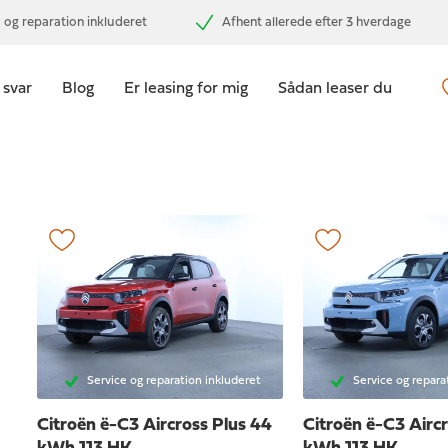
 og reparation inkluderet
Afhent allerede efter 3 hverdage
 svar
Blog
Er leasing for mig
Sådan leaser du
Service og reparation inkluderet
Service og repara
Citroën ë-C3 Aircross
Plus 44
Citroën ë-C3 Airc