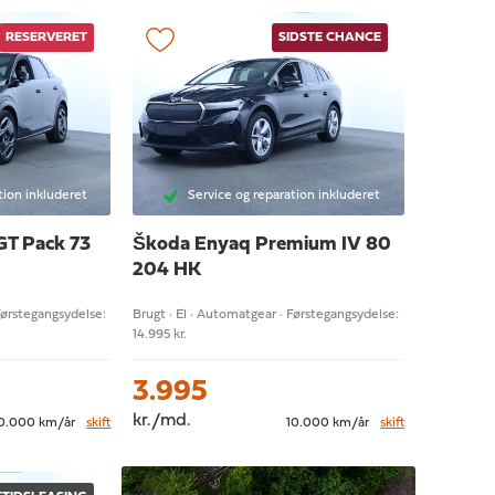
RESERVERET
SIDSTE CHANCE
tion inkluderet
Service og reparation inkluderet
GT Pack 73
Škoda Enyaq
Premium IV 80
204 HK
Førstegangsydelse:
Brugt · El · Automatgear · Førstegangsydelse:
14.995 kr.
3.995
kr./md.
0.000 km/år
skift
10.000 km/år
skift