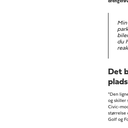
drengerøve
Min 
park
bile
du h
reak
Det b
plads
"Den ligne
og skille
Civic-mod
størrelse 
Golf og F