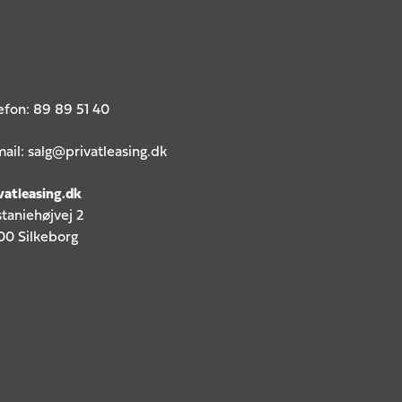
efon:
89 89 51 40
ail:
salg@privatleasing.dk
vatleasing.dk
taniehøjvej 2
0 Silkeborg