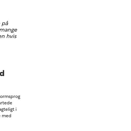
 på
r mange
en hvis
ed
 formsprog
artede
teligt i
se med