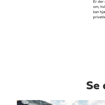
Er der 
om, hvi
kan hjæ
privatl
Se 