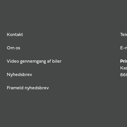
Kontakt
Tel
Om os
E-m
Video gennemgang af biler
Pri
Kas
Nyhedsbrev
860
Frameld nyhedsbrev