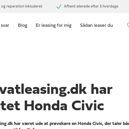
 og reparation inkluderet
Afhent allerede efter 3 hverdage
 svar
Blog
Er leasing for mig
Sådan leaser du
vatleasing.dk har
stet Honda Civic
sing.dk har været ude at prøvekøre en Honda Civic, der taler båd