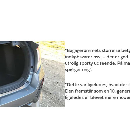
"Bagagerummets størrelse bety
indkøbsvarer osv. – der er god p
utrolig sporty udseende. På m
spørger mig".
"Dette var ligeledes, hvad der f
Den fremstår som en 10. generat
ligeledes er blevet mere moden 