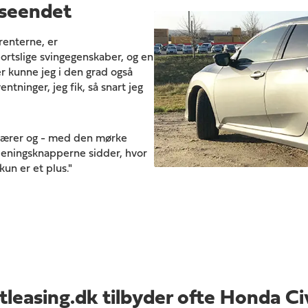
dseendet
renterne, er
rtslige svingegenskaber, og en
Her kunne jeg i den grad også
tninger, jeg fik, så snart jeg
begærer og - med den mørke
jeningsknapperne sidder, hvor
kun er et plus."
tleasing.dk tilbyder ofte Honda Ci