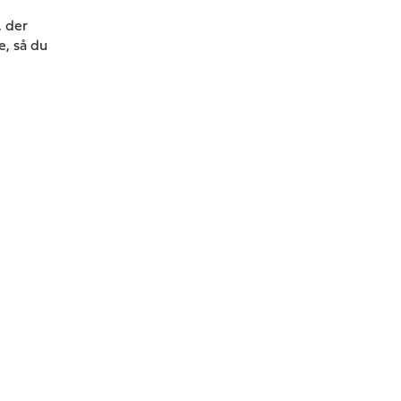
, der
e, så du