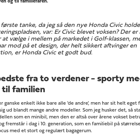
n og til familiefaren.
første tanke, da jeg så den nye Honda Civic holde
eringspladsen, var: Er Civic blevet voksen? Der e
r at vælge i mellem på markedet i Golf-klassen, m
ar mod på et design, der helt sikkert aftvinger en
tion, er Honda Civic et godt bud.
edste fra to verdener - sporty m
 til familien
r ganske enkelt ikke bare alle 'de andre', men har sit helt eget
r sig ud blandt mange andre modeller. Som jeg husker det, så st
ellen som en minibil, men den er altså over årene vokset betrag
og fremstår i dag i 10. generation, som en familiebil på størrel
ocus med et stort og regulært bagagerum.