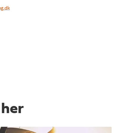
ng.dk
 her