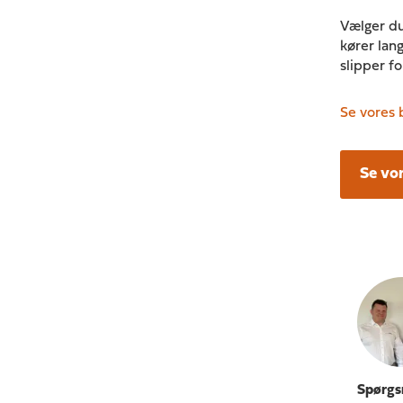
Vælger du
kører lang
slipper f
Se vores b
Se vo
Spørgsm