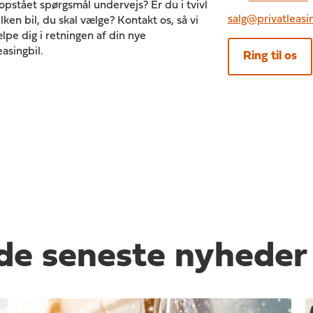
opstået spørgsmål undervejs? Er du i tvivl
salg@privatleasi
lken bil, du skal vælge? Kontakt os, så vi
lpe dig i retningen af din nye
easingbil.
Ring til os
de seneste nyheder