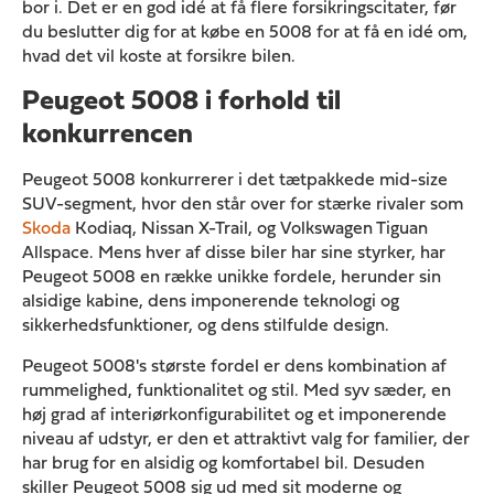
bor i. Det er en god idé at få flere forsikringscitater, før
du beslutter dig for at købe en 5008 for at få en idé om,
hvad det vil koste at forsikre bilen.
Peugeot 5008 i forhold til
konkurrencen
Peugeot 5008 konkurrerer i det tætpakkede mid-size
SUV-segment, hvor den står over for stærke rivaler som
Skoda
Kodiaq, Nissan X-Trail, og Volkswagen Tiguan
Allspace. Mens hver af disse biler har sine styrker, har
Peugeot 5008 en række unikke fordele, herunder sin
alsidige kabine, dens imponerende teknologi og
sikkerhedsfunktioner, og dens stilfulde design.
Peugeot 5008's største fordel er dens kombination af
rummelighed, funktionalitet og stil. Med syv sæder, en
høj grad af interiørkonfigurabilitet og et imponerende
niveau af udstyr, er den et attraktivt valg for familier, der
har brug for en alsidig og komfortabel bil. Desuden
skiller Peugeot 5008 sig ud med sit moderne og