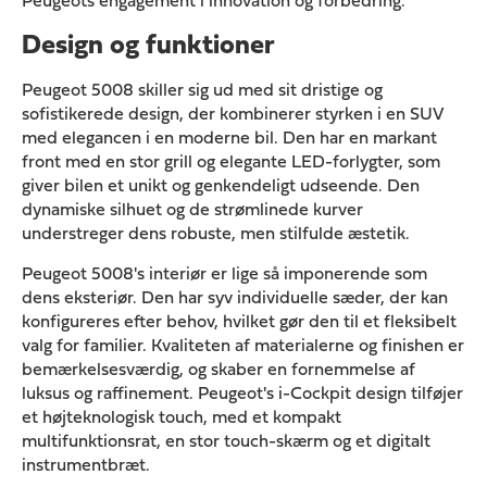
Peugeots engagement i innovation og forbedring.
Design og funktioner
Peugeot 5008 skiller sig ud med sit dristige og
sofistikerede design, der kombinerer styrken i en SUV
med elegancen i en moderne bil. Den har en markant
front med en stor grill og elegante LED-forlygter, som
giver bilen et unikt og genkendeligt udseende. Den
dynamiske silhuet og de strømlinede kurver
understreger dens robuste, men stilfulde æstetik.
Peugeot 5008's interiør er lige så imponerende som
dens eksteriør. Den har syv individuelle sæder, der kan
konfigureres efter behov, hvilket gør den til et fleksibelt
valg for familier. Kvaliteten af materialerne og finishen er
bemærkelsesværdig, og skaber en fornemmelse af
luksus og raffinement. Peugeot's i-Cockpit design tilføjer
et højteknologisk touch, med et kompakt
multifunktionsrat, en stor touch-skærm og et digitalt
instrumentbræt.