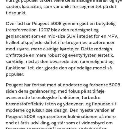
hurtigt populær takket være dens alsidige interiør og syv
sæders kapacitet, som var unikt for segmentet på det
tidspunkt.
Over tid har Peugeot 5008 gennemgået en betydelig
transformation. I 2017 blev den redesignet og
genlanceret som en mid-size SUV i stedet for en MPV,
hvilket afspejlede skiftet i forbrugernes præferencer
mod større, mere alsidige køretøjer. Dette redesign
omfattede en mere robust og eventyrlysten æstetik,
samtidig med at den bevarede den rummelighed og
funktionalitet, der gjorde den oprindelige model så
populær.
Peugeot har fortsat med at opdatere og forbedre 5008
siden dens genlancering, med fokus på at tilføje
avancerede teknologiske funktioner, forbedre
brændstofeffektiviteten og ydeevnen, og finpudse sit
moderne og luksuriøse design. Den nyeste version af
Peugeot 5008 repræsenterer kulminationen på mere
end et årtis udvikling, og står som et vidnesbyrd om