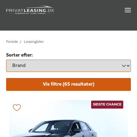
Forside
/
Leasingbiler
Sorter efter:
Vis filtre (
65
resultater)
SIDSTE CHANCE