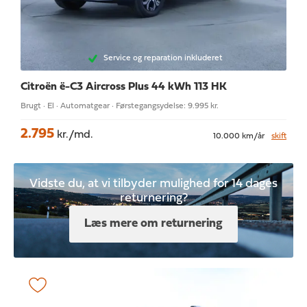
Service og reparation inkluderet
Citroën ë-C3 Aircross
Plus 44 kWh 113 HK
Brugt · El · Automatgear · Førstegangsydelse: 9.995 kr.
2.795
kr./md.
10.000 km/år
skift
Vidste du, at vi tilbyder mulighed for 14 dages
returnering?
Læs mere om returnering