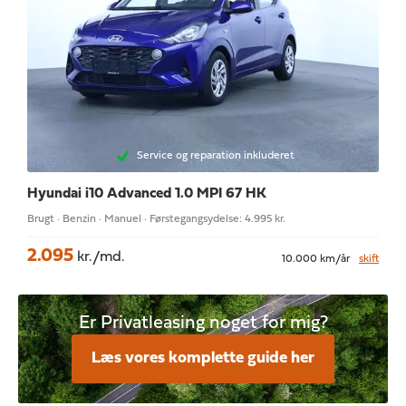
Service og reparation inkluderet
Hyundai i10
Advanced 1.0 MPI 67 HK
Brugt · Benzin · Manuel · Førstegangsydelse: 4.995 kr.
2.095
kr./md.
10.000 km/år
skift
Er Privatleasing noget for mig?
Læs vores komplette guide her