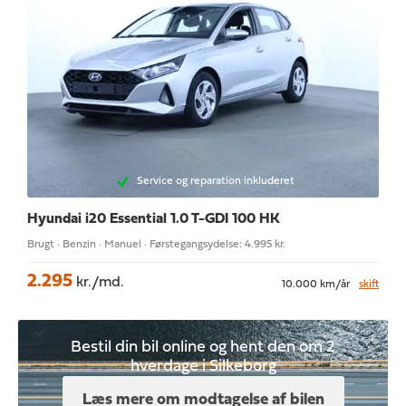
Service og reparation inkluderet
Hyundai i20
Essential 1.0 T-GDI 100 HK
Brugt · Benzin · Manuel · Førstegangsydelse: 4.995 kr.
2.295
kr./md.
10.000 km/år
skift
Bestil din bil online og hent den om 2
hverdage i Silkeborg
Læs mere om modtagelse af bilen