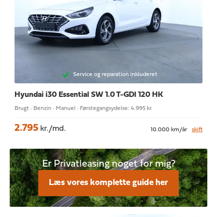
Service og reparation inkluderet
Hyundai i30
Essential SW 1.0 T-GDI 120 HK
Brugt · Benzin · Manuel · Førstegangsydelse: 4.995 kr.
2.795
kr./md.
10.000 km/år
skift
Er Privatleasing noget for mig?
Læs vores komplette guide her