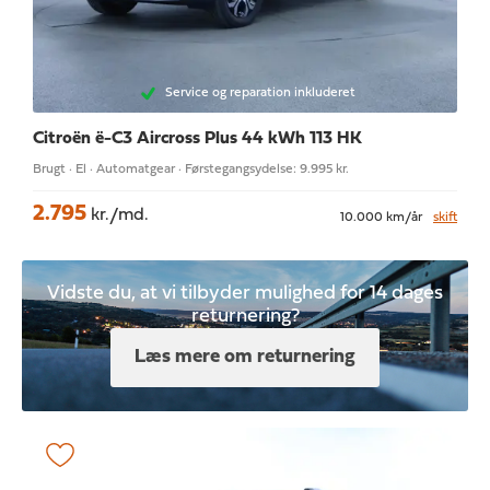
Service og reparation inkluderet
Citroën ë-C3 Aircross
Plus 44 kWh 113 HK
Brugt · El · Automatgear · Førstegangsydelse: 9.995 kr.
2.795
kr./md.
10.000 km/år
skift
Vidste du, at vi tilbyder mulighed for 14 dages
returnering?
Læs mere om returnering