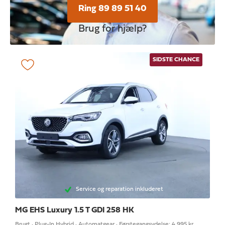
Ring 89 89 51 40
Brug for hjælp?
SIDSTE CHANCE
Service og reparation inkluderet
MG EHS
Luxury 1.5 T GDI 258 HK
Brugt · Plug-In Hybrid · Automatgear · Førstegangsydelse: 4.995 kr.