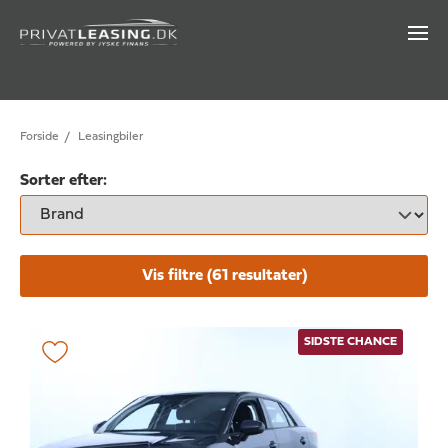
Forside
/
Leasingbiler
Sorter efter:
Vis filtre (
61
resultater)
SIDSTE CHANCE