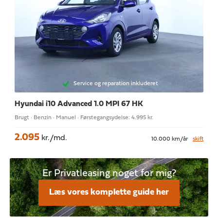
Service og reparation inkluderet
Hyundai i10
Advanced 1.0 MPI 67 HK
Brugt · Benzin · Manuel · Førstegangsydelse: 4.995 kr.
2.095
kr./md.
10.000 km/år
skift
Er Privatleasing noget for mig?
Læs vores komplette guide her