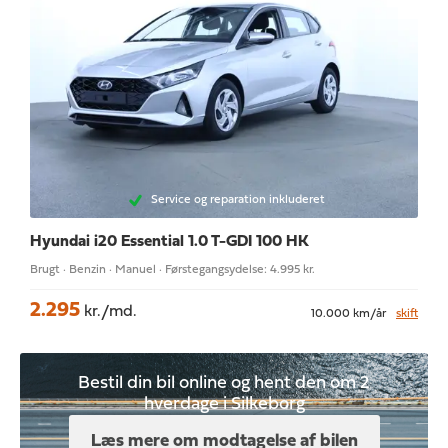
Service og reparation inkluderet
Hyundai i20
Essential 1.0 T-GDI 100 HK
Brugt · Benzin · Manuel · Førstegangsydelse: 4.995 kr.
2.295
kr./md.
10.000 km/år
skift
Bestil din bil online og hent den om 2
hverdage i Silkeborg
Læs mere om modtagelse af bilen