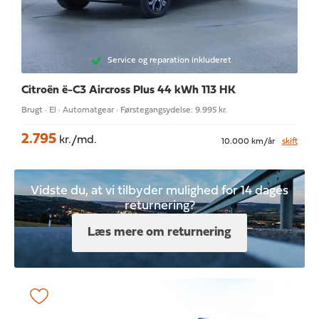
Service og reparation inkluderet
Citroën ë-C3 Aircross
Plus 44 kWh 113 HK
Brugt · El · Automatgear · Førstegangsydelse: 9.995 kr.
2.795
kr./md.
10.000 km/år
skift
Vidste du, at vi tilbyder mulighed for 14 dages
returnering?
Læs mere om returnering