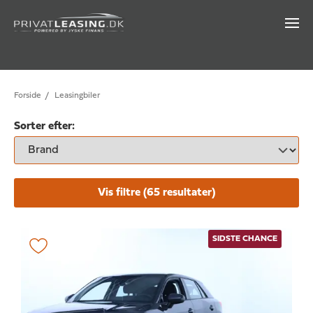
Forside
/
Leasingbiler
Sorter efter:
Vis filtre (
65
resultater)
SIDSTE CHANCE