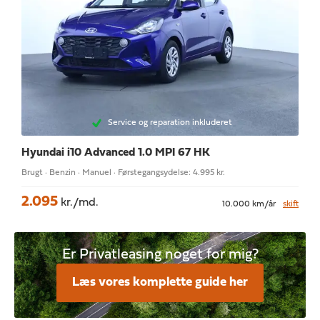
Service og reparation inkluderet
Hyundai i10
Advanced 1.0 MPI 67 HK
Brugt · Benzin · Manuel · Førstegangsydelse: 4.995 kr.
2.095
kr./md.
10.000 km/år
skift
Er Privatleasing noget for mig?
Læs vores komplette guide her