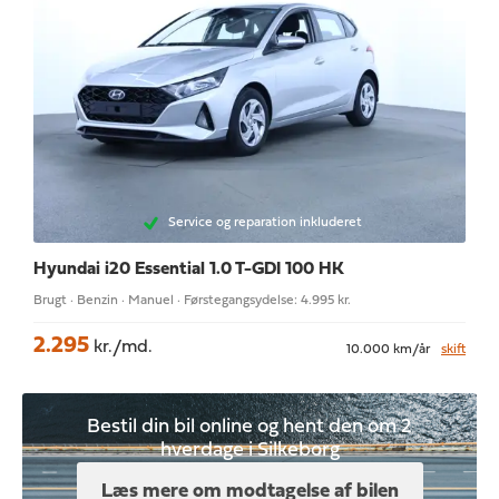
Service og reparation inkluderet
Hyundai i20
Essential 1.0 T-GDI 100 HK
Brugt · Benzin · Manuel · Førstegangsydelse: 4.995 kr.
2.295
kr./md.
10.000 km/år
skift
Bestil din bil online og hent den om 2
hverdage i Silkeborg
Læs mere om modtagelse af bilen