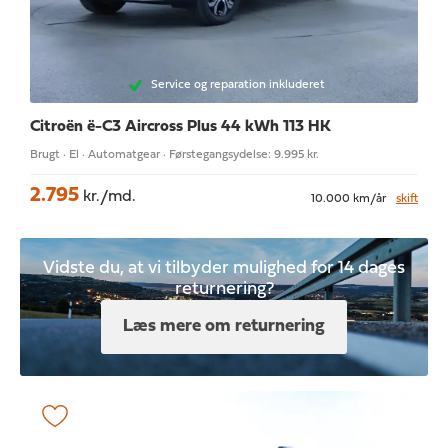
Service og reparation inkluderet
Citroën ë-C3 Aircross
Plus 44 kWh 113 HK
Brugt · El · Automatgear · Førstegangsydelse: 9.995 kr.
2.795
kr./md.
10.000 km/år
skift
Vidste du, at vi tilbyder mulighed for 14 dages
returnering?
Læs mere om returnering