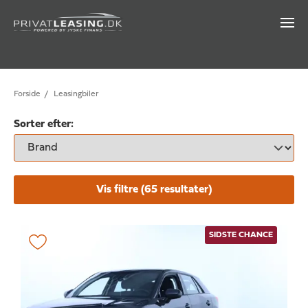
Forside
/
Leasingbiler
Sorter efter:
Vis filtre (
65
resultater)
SIDSTE CHANCE