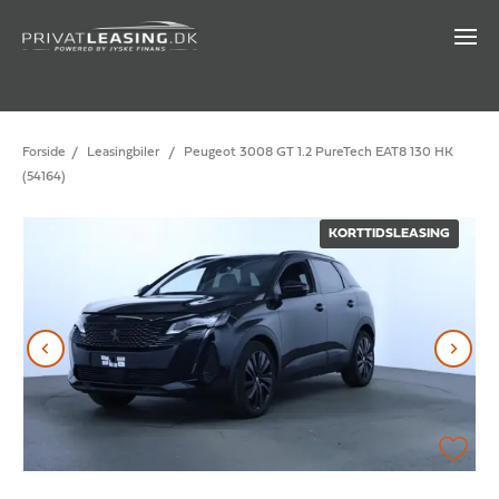
Forside
/
Leasingbiler
/
Peugeot 3008 GT 1.2 PureTech EAT8 130 HK
(54164)
KORTTIDSLEASING