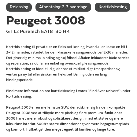
Releasing
Afhentning: 2-3 hverdage
Korttidsleasing
Peugeot 3008
GT 1.2 PureTech EAT8 130 HK
Korttidsleasing til private er en fleksibel løsning, hvor du kan lease en bil i
3–12 måneder, i stedet for den klassiske leasingperiode på 12-36 måneder.
Det giver dig minimal binding og høj frihed. Aftalen inkluderer både service
og reparation, så du får en enkel og overskuelig leasingperiode.
Korttidsleasing er ideel til dig, der har et midlertidigt transportbehov,
venter på ny bil eller ønsker en fleksibel løsning uden en lang
bindingsperiode.
Find mere information om korttidsleasing i vores ”Find Svar-univers” under
Korttidsleasing.
Peugeot 3008 er en mellemstor SUV, der adskiller sig fra den kompakte
Peugeot 2008 ved at tilbyde mere plads og flere premium-funktioner.
3008 har et mere robust og sofistikeret design, med et større og mere
luksuriøst interiør. 3008's større dimensioner giver mere bagagerumsplads
og komfort, hvilket gør den meget egnet til familier og lange ture.