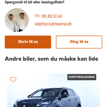
Spørgsmål til bil eller leasingaftale?
Tlf.:
89 89 51 40
salg@privatleasing.dk
Skriv til os
Ring til os
Andre biler, som du måske kan lide
KORTTIDSLEASING