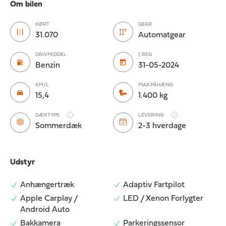
Om bilen
KØRT
GEAR
31.070
Automatgear
DRIVMIDDEL
1. REG
Benzin
31-05-2024
KM/L
MAX PÅHÆNG
15,4
1.400 kg
DÆKTYPE
LEVERING
Sommerdæk
2-3 hverdage
Udstyr
Anhængertræk
Adaptiv Fartpilot
Apple Carplay /
LED / Xenon Forlygter
Android Auto
Bakkamera
Parkeringssensor