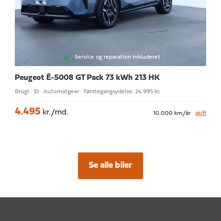
Service og reparation inkluderet
Peugeot Ë-5008
GT Pack 73 kWh 213 HK
Brugt · El · Automatgear · Førstegangsydelse: 24.995 kr.
4.495
kr./md.
10.000 km/år
skift
Se alle biler