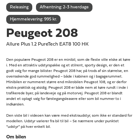
Releasing
Afhentning: 2-3 hverdage
Hjemmelevering: 995 kr.
Peugeot 208
Allure Plus 1.2 PureTech EAT8 100 HK
Den populære Peugeot 208 er en minibil, som de fleste ville elske at køre
i. Med en attraktiv udstyrspakke og et stilrent, sporty design, er den et
godt valg for mange bilister. Peugeot 208 har, på trods af sin størrelse, en
overraskende god rummelighed – både i kabinen og i bagagerummet.
Minibilen er nummeret større end mikrobilen Peugeot 108, og er derfor
ekstra praktisk og alsidig. Peugeot 208 er både nem at køre rundt i inde i
trafikerede byer, på landeveje og på motorvej. Peugeot 208 er blandt
andet et oplagt valg for førstegangsleasere eller som bil nummer to i
indkørslen.
Den viste bil i videoen kan være med ekstraudstyr, som ikke er standard for
modellen. Udstyr varierer fra bil til bil – Se nærmere under punktet
”udstyr” på hver enkelt bil.
Om bilen