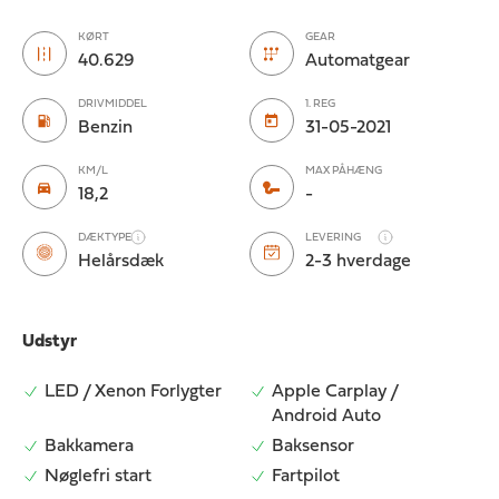
KØRT
GEAR
40.629
Automatgear
DRIVMIDDEL
1. REG
Benzin
31-05-2021
KM/L
MAX PÅHÆNG
18,2
-
DÆKTYPE
LEVERING
Helårsdæk
2-3 hverdage
Udstyr
LED / Xenon Forlygter
Apple Carplay /
Android Auto
Bakkamera
Baksensor
Nøglefri start
Fartpilot