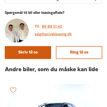
Spørgsmål til bil eller leasingaftale?
Tlf.:
89 89 51 40
salg@privatleasing.dk
Skriv til os
Ring til os
Andre biler, som du måske kan lide