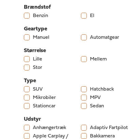
Brændstof
Benzin
El
Geartype
Manuel
Automatgear
Størrelse
Lille
Mellem
Stor
Type
SUV
Hatchback
Mikrobiler
MPV
Stationcar
Sedan
Udstyr
Anhængertræk
Adaptiv Fartpilot
Apple Carplay /
Bakkamera