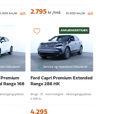
2.795
kr./md.
0.000 km/år
skift
10.000 km/år
skift
ANHÆNGERTRÆK
tion inkluderet
Service og reparation inkluderet
E
Premium
Ford Capri
Premium Extended
d Range 168
Range 286 HK
Førstegangsydelse:
Brugt · El · Automatgear · Førstegangsydelse:
4.995 kr.
4.295