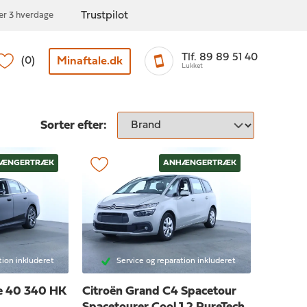
Trustpilot
ter 3 hverdage
Tlf. 89 89 51 40
Minaftale.dk
(0)
Lukket
Sorter efter:
ÆNGERTRÆK
ANHÆNGERTRÆK
tion inkluderet
Service og reparation inkluderet
ne 40 340 HK
Citroën Grand C4 Spacetour