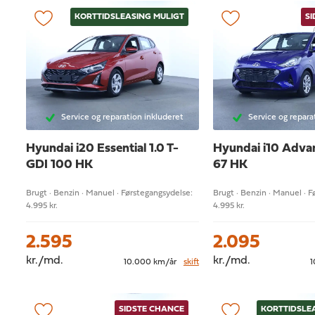
KORTTIDSLEASING MULIGT
S
Service og reparation inkluderet
Service og repara
Hyundai i20
Essential 1.0 T-
Hyundai i10
Advan
GDI 100 HK
67 HK
Brugt · Benzin · Manuel · Førstegangsydelse:
Brugt · Benzin · Manuel · 
4.995 kr.
4.995 kr.
2.595
2.095
kr./md.
kr./md.
10.000 km/år
skift
1
SIDSTE CHANCE
KORTTIDSLE