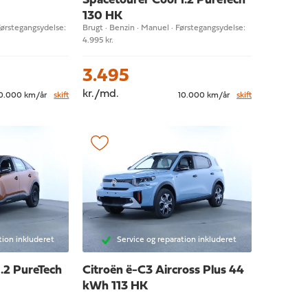
Spacetourer Cool 1.2 PureTech
130 HK
Førstegangsydelse:
Brugt · Benzin · Manuel · Førstegangsydelse:
4.995 kr.
3.495
kr./md.
0.000 km/år
skift
10.000 km/år
skift
tion inkluderet
Service og reparation inkluderet
1.2 PureTech
Citroën ë-C3 Aircross
Plus 44
kWh 113 HK