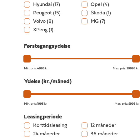
Hyundai
(17)
Opel
(4)
Peugeot
(15)
Škoda
(1)
Volvo
(8)
MG
(7)
XPeng
(1)
Førstegangsydelse
Min. pris:
4995 kr.
Max. pris:
29995 kr.
Ydelse (kr./måned)
Min. pris:
1995 kr.
Max. pris:
5995 kr.
Leasingperiode
Korttidsleasing
12 måneder
24 måneder
36 måneder