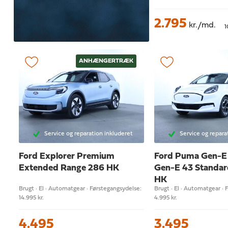
2.795
kr./md.
1
ANHÆNGERTRÆK
Service og reparation inkluderet
Service og repara
Ford Explorer
Premium
Ford Puma Gen-
Extended Range 286 HK
Gen-E 43 Standar
HK
Brugt · El · Automatgear · Førstegangsydelse:
Brugt · El · Automatgear · 
14.995 kr.
4.995 kr.
4.495
3.495