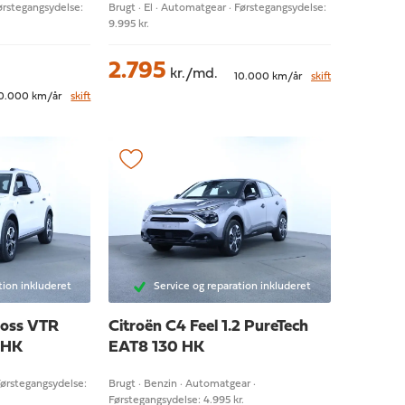
Førstegangsydelse:
Brugt · El · Automatgear · Førstegangsydelse:
9.995 kr.
2.795
kr./md.
10.000 km/år
skift
0.000 km/år
skift
tion inkluderet
Service og reparation inkluderet
ross
VTR
Citroën C4
Feel 1.2 PureTech
 HK
EAT8 130 HK
Førstegangsydelse:
Brugt · Benzin · Automatgear ·
Førstegangsydelse: 4.995 kr.