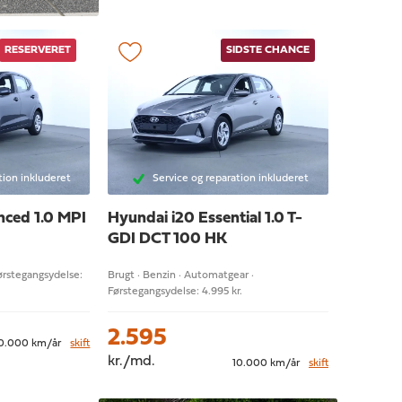
RESERVERET
SIDSTE CHANCE
tion inkluderet
Service og reparation inkluderet
ced 1.0 MPI
Hyundai i20
Essential 1.0 T-
GDI DCT 100 HK
Førstegangsydelse:
Brugt · Benzin · Automatgear ·
Førstegangsydelse: 4.995 kr.
2.595
0.000 km/år
skift
kr./md.
10.000 km/år
skift