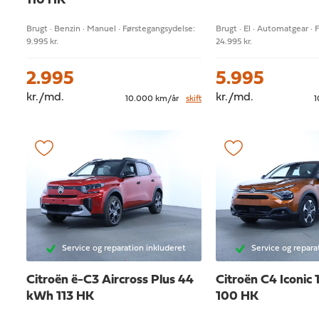
110 HK
Brugt · Benzin · Manuel · Førstegangsydelse:
Brugt · El · Automatgear · 
9.995 kr.
24.995 kr.
2.995
5.995
kr./md.
kr./md.
10.000 km/år
skift
1
Service og reparation inkluderet
Service og repara
Citroën ë-C3 Aircross
Plus 44
Citroën C4
Iconic 
kWh 113 HK
100 HK