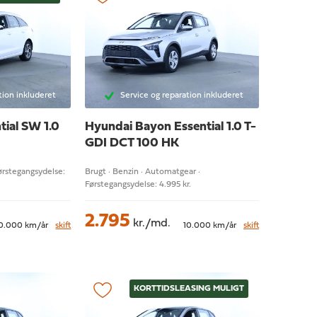
tion inkluderet
Service og reparation inkluderet
tial SW 1.0
Hyundai Bayon
Essential 1.0 T-
GDI DCT 100 HK
Førstegangsydelse:
Brugt · Benzin · Automatgear ·
Førstegangsydelse: 4.995 kr.
2.795
kr./md.
0.000 km/år
skift
10.000 km/år
skift
KORTTIDSLEASING MULIGT