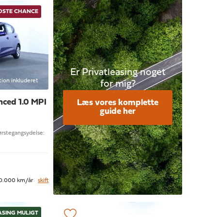
IDSTE CHANCE
Er Privatleasing noget
tion inkluderet
for mig?
ced 1.0 MPI
Læs vores komplette
guide her
Førstegangsydelse:
0.000 km/år
skift
ASING MULIGT