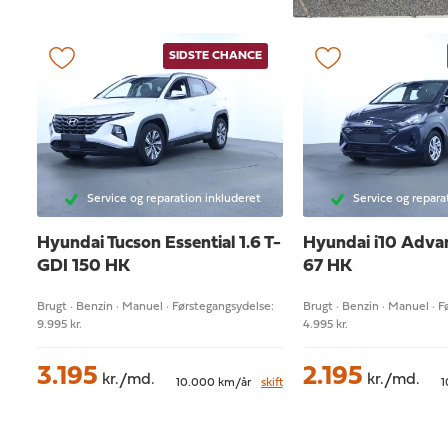
SIDSTE CHANCE
Service og reparation inkluderet
Service og repara
Hyundai Tucson
Essential 1.6 T-
Hyundai i10
Advan
GDI 150 HK
67 HK
Brugt · Benzin · Manuel · Førstegangsydelse:
Brugt · Benzin · Manuel · 
9.995 kr.
4.995 kr.
3.195
2.195
kr./md.
kr./md.
10.000 km/år
skift
1