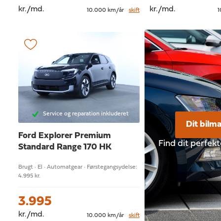
kr./md.
kr./md.
10.000 km/år
skift
1
Service og reparation inkluderet
Dit bilm
Ford Explorer
Premium
Find dit perfek
Standard Range 170 HK
Brugt · El · Automatgear · Førstegangsydelse:
4.995 kr.
3.995
kr./md.
10.000 km/år
skift