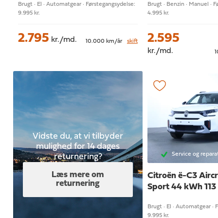
Brugt · El · Automatgear · Førstegangsydelse:
Brugt · Benzin · Manuel · 
9.995 kr.
4.995 kr.
2.795
2.595
kr./md.
10.000 km/år
skift
kr./md.
1
Vidste du, at vi tilbyder
mulighed for 14 dages
Service og repara
returnering?
Læs mere om
Citroën ë-C3 Airc
returnering
Sport 44 kWh 113
Brugt · El · Automatgear · 
9.995 kr.