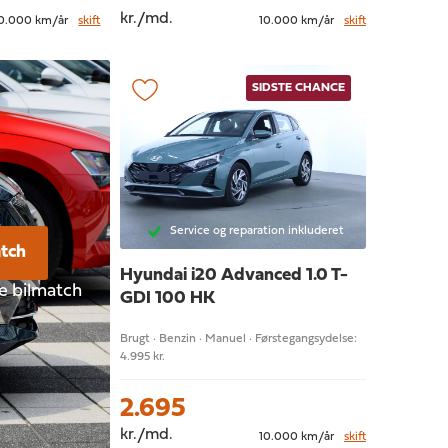
kr./md.
0.000 km/år
skift
10.000 km/år
skift
SIDSTE CHANCE
Service og reparation inkluderet
atch
Hyundai i20
Advanced 1.0 T-
te bilmatch
GDI 100 HK
Brugt · Benzin · Manuel · Førstegangsydelse:
4.995 kr.
2.695
kr./md.
10.000 km/år
skift